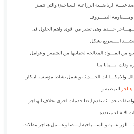
ناعيـــة الرياضــية الزراعية السياحية) والتي تتميز
ة ومـــقاومة الظـــروف
ــهنــاجر جـــدة, وهى تعتبر من اقوى واهم الحلول فى
لتشــيد الـــسريع بشكل
نع من المـــواد المعالجة لحمايتها من الشمس وعوامل
رة وذلك ايـــمانا منا
سائل والامكـــانات الحـــديثة ويشمل نشاط مؤسسة ابتكار
هناجر
النمطية و
 بمواصفات حديــثة نقدم ايضا خدمات اخرى بخلاف الهناجر
ت الانشاء متعددة
ة – الزراعــية و الســـياحية ايـــضا وعـــمل هناجر مظلات