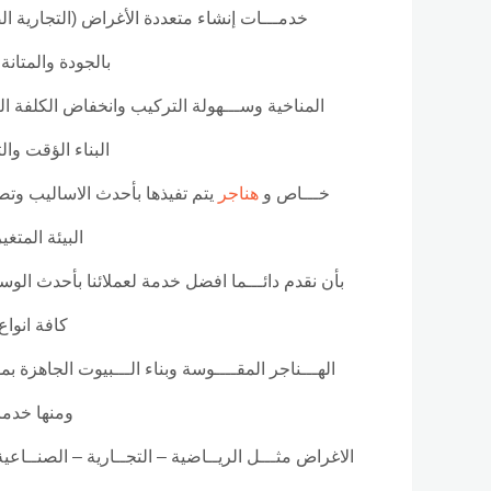
خدمـــات إنشاء متعددة الأغراض (التجارية الص
بالجودة والمتان
المناخية وســـهولة التركيب وانخفاض الكلفة ال
البناء الؤقت وا
خـــاص و
هناجر
يتم تفيذها بأحدث الاساليب وتص
البيئة المتغي
بأن نقدم دائـــما افضل خدمة لعملائنا بأحدث الو
كافة انواع
الهـــناجر المقــــوسة وبناء الـــبيوت الجاهزة
ومنها خدما
الاغراض مثـــل الريــاضية – التجــارية – الصنــاعي