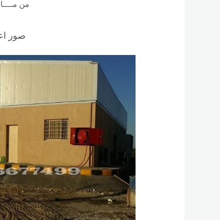
من مــــا
صور اعم