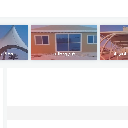
ة سيارة
خيام ومظلات
مظلات ا