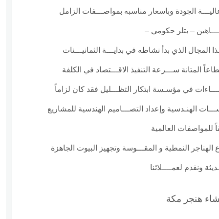
يـــة الجودة وباسعار مناسبه بمواصـــفات الزامل
ــاهين – بتلر حكومي –
المجال الذي بدأ نشاطه في بدايـــة الثمانيـــنات
عاً المتانة ســـرعة التنفيذ الاقـــتصاد في الكلفة
ـــاءات في مؤسـسة ابتكار التظـــليل فقد كان لزاماً
ـات الهنـدسية وإعداد التصـــاميم الهندسية للمشاريع
اً للمواصفات العالمية
الهناجر النمطية و المقـــوسة وتجهيز البيوت الجاهزة
ثة ونقدم لعمــــلائنا
شاء هنجر مكة