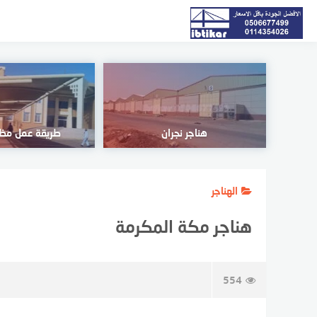
لتجاوز
لى
لمحتوى
هناجر نجران
طريقة عمل مظل
الهناجر
هناجر مكة المكرمة
554