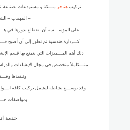
تركيب
هناجر
مـــكة و مستودعات بصناعة عال
– المهيدب – الشـ
على المؤســـسة أن تضطلع بدورها في هـــذا 
كـــإدارة هندسية ثم تطور إلى أن أصبح قـــطا
ذلك أهم المـــميزات التي يتمتع بها قسم الإنش
متـــكاملاً متخصص في مجال الإنشاءات والدراســ
وتنفيذها وفـــق
وقد توســـع نشاطه ليشمل تركيب كافة انـــواع 
بمواصفات حـــدي
خدمة ان