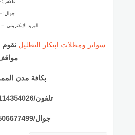
فاكس: – 14357841
جوال: – 06677499
البريد الإلكتروني: – apetkar.sa@hotmail.com
سواتر ومظلات ابتكار التظليل
نقوم ب
مواقف
بكافة مدن الممل
تلفون/0114354026 فاكس/0114357841
جوال/0506677499 جوال/0501144288