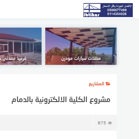
لتجاوز
لى
لمحتوى
مظلات سيارات مودرن
قرميد معدني سع
المشاريع
مشروع الكلية الالكترونية بالدمام
675